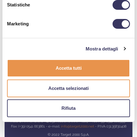
Contattaci
Statistiche
Marketing
0541 660553
info@target2000.net
Mostra dettagli
Accetta tutti
Accetta selezionati
POLITICA PER LA QUALITÀ/CARTA DEI VALORI
CERTIFICAZIONI - REGOLAMENTI
PRIVACY
COOKIE
POLICY
Rifiuta
Target 2000 S.p.A.
Viale D'Annunzio, 1 - 47838 Riccione (RN) - Italy - Tel: (+39) 0541 660553 -
Fax: (+39) 0541 663861 - e-mail:
info@target2000.net
- P.IVA 03135830408
© 2022 Target 2000 S.p.A.