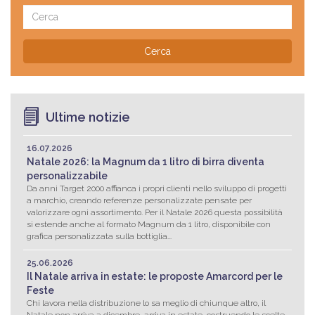
Cerca
Ultime notizie
16.07.2026
Natale 2026: la Magnum da 1 litro di birra diventa
personalizzabile
Da anni Target 2000 affianca i propri clienti nello sviluppo di progetti
a marchio, creando referenze personalizzate pensate per
valorizzare ogni assortimento. Per il Natale 2026 questa possibilità
si estende anche al formato Magnum da 1 litro, disponibile con
grafica personalizzata sulla bottiglia...
25.06.2026
Il Natale arriva in estate: le proposte Amarcord per le
Feste
Chi lavora nella distribuzione lo sa meglio di chiunque altro, il
Natale non arriva a dicembre, arriva in estate, costruendo le scelte