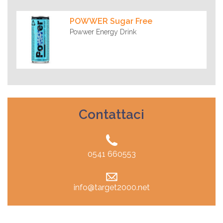
POWWER Sugar Free
Powwer Energy Drink
Contattaci
0541 660553
info@target2000.net