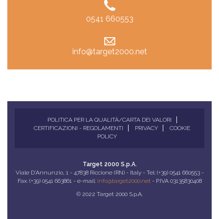
0541 660553
info@target2000.net
POLITICA PER LA QUALITÀ/CARTA DEI VALORI
CERTIFICAZIONI - REGOLAMENTI
PRIVACY
COOKIE
POLICY
Target 2000 S.p.A.
Viale D'Annunzio, 1 - 47838 Riccione (RN) - Italy - Tel: (+39) 0541 660553 -
Fax: (+39) 0541 663861 - e-mail:
info@target2000.net
- P.IVA 03135830408
© 2022 Target 2000 S.p.A.