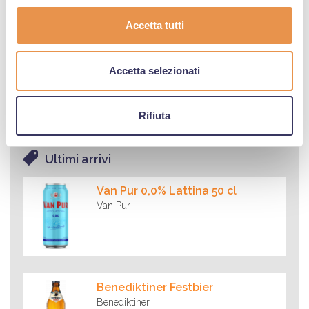
giuste che possono fare la differenza a scaffale. Quest'anno Birra
Amarcord si presenta con due proposte pensate per le feste...
Accetta tutti
20.05.2026
Lucilla si rinnova: nuovo look, stessa identità
Birra Lucilla è sulle tavole italiane dal 2008, quasi vent'anni in cui
Accetta selezionati
ha guadagnato il suo posto sulle tavole degli italiani. Oggi si
rinnova nel look, con nuove etichette che lavorano sul colore in
modo deciso e hanno un lettering ancora più presente...
Rifiuta
Ultimi arrivi
Van Pur 0,0% Lattina 50 cl
Van Pur
Benediktiner Festbier
Benediktiner