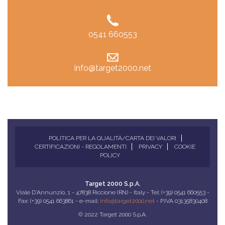
0541 660553
info@target2000.net
POLITICA PER LA QUALITÀ/CARTA DEI VALORI
CERTIFICAZIONI - REGOLAMENTI
PRIVACY
COOKIE
POLICY
Target 2000 S.p.A.
Viale D'Annunzio, 1 - 47838 Riccione (RN) - Italy - Tel: (+39) 0541 660553 -
Fax: (+39) 0541 663861 - e-mail:
info@target2000.net
- P.IVA 03135830408
© 2022 Target 2000 S.p.A.