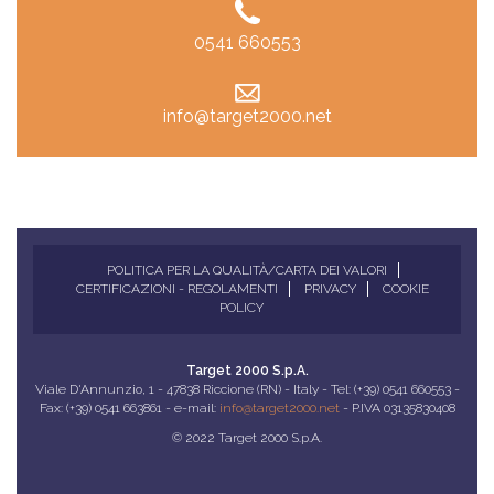
0541 660553
info@target2000.net
POLITICA PER LA QUALITÀ/CARTA DEI VALORI
CERTIFICAZIONI - REGOLAMENTI
PRIVACY
COOKIE
POLICY
Target 2000 S.p.A.
Viale D'Annunzio, 1 - 47838 Riccione (RN) - Italy - Tel: (+39) 0541 660553 -
Fax: (+39) 0541 663861 - e-mail:
info@target2000.net
- P.IVA 03135830408
© 2022 Target 2000 S.p.A.