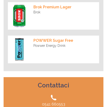
Brok Premium Lager
Brok
POWWER Sugar Free
Powwer Energy Drink
Contattaci
0541 660553