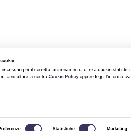
 cookie
ie necessari per il corretto funzionamento, oltre a cookie statistici
puoi consultare la nostra
Cookie Policy
oppure leggi l’informativa
 QUALITÀ/CARTA DEI VALORI
CERTIFICAZIONI - REGOLAMENTI
PRIVACY
Target 2000 S.p.A.
cione (RN) - Italy - Tel: (+39) 0541 660553 - Fax: (+39) 0541 663861 - e-mail:
info@targ
© 2022 Target 2000 S.p.A.
Preferenze
Statistiche
Marketing