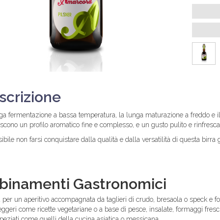
scrizione
ga fermentazione a bassa temperatura, la lunga maturazione a freddo e il
uiscono un profilo aromatico fine e complesso, e un gusto pulito e rinfresc
ibile non farsi conquistare dalla qualità e dalla versatilità di questa birra
binamenti Gastronomici
 per un aperitivo accompagnata da taglieri di crudo, bresaola o speck e 
 leggeri come ricette vegetariane o a base di pesce, insalate, formaggi fre
 speziati come quelli della cucina asiatica o messicana.