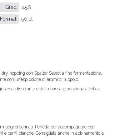
Gradi
4,5%
Formati
50 cl
 dry hopping con Spalter Select a fine fermentazione,
ante con un’esplosione di aromi di luppolo.
 gustosa, dissetante e dalla bassa gradazione alcolica.
formaggi erborinati. Perfetta per accompagnare con
schi e carni bianche. Consigliata anche in abbinamento a