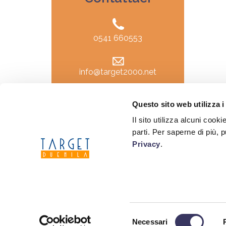
0541 660553
info@target2000.net
Questo sito web utilizza i
Il sito utilizza alcuni cook
parti. Per saperne di più, 
POLITICA PER LA
Privacy
.
Viale D'Annunzio, 1 - 47838 Ric
Selezione
Necessari