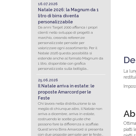
16.07.2026
Natale 2026: la Magnum da 1
litro di birra diventa
personalizzabile
Da anni Target 2000 affianca i propri
clienti nello sviluppo di progetti a
marchio, creando referenze
personalizzate pensate per
valorizzare ogni assortimento. Per il
Natale 2026 questa possibilità si
De
estende anche al formato Magnum da
1 litro, disponibile con grafica
personalizzata sulla bottiglia...
La lun
restit
25.06.2026
Il Natale arriva in estate: le
Imposs
proposte Amarcord per le
Feste
Chi lavora nella distribuzione lo sa
meglio di chiunque altro, il Natale non
Ab
arriva a dicembre, arriva in estate,
costruendo le scelte giuste che
Ottima
possono fare la differenza a scaffale.
piatti
Quest'anno Birra Amarcord si presenta
con due proposte pensate per le feste...
piatti