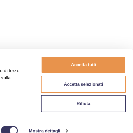
Accetta tutti
 e di terze
 sulla
Accetta selezionati
COOKIE POLICY
Rifiuta
et2000.net
- P.IVA 03135830408
Mostra dettagli