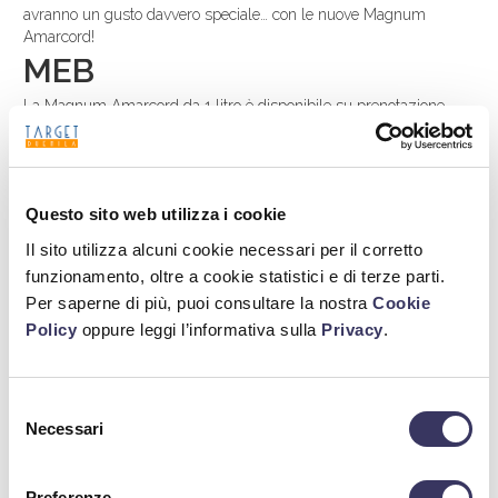
avranno un gusto davvero speciale… con le nuove Magnum
Amarcord!
MEB
La Magnum Amarcord da 1 litro è disponibile su prenotazione
anche confezionata nei comodi e pratici
MEB
, contenenti 57
bottiglie.
Questo sito web utilizza i cookie
Scarica la scheda tecnica
Il sito utilizza alcuni cookie necessari per il corretto
funzionamento, oltre a cookie statistici e di terze parti.
Richiedi informazioni
Per saperne di più, puoi consultare la nostra
Cookie
Policy
oppure leggi l’informativa sulla
Privacy
.
Vai allo Shop Online
Selezione
Necessari
del
consenso
Ricerca
Preferenze