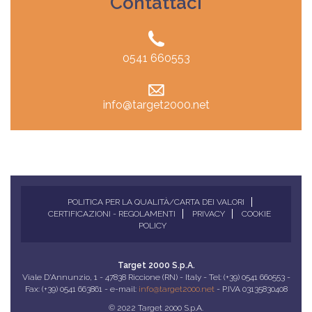
Contattaci
0541 660553
info@target2000.net
POLITICA PER LA QUALITÀ/CARTA DEI VALORI
CERTIFICAZIONI - REGOLAMENTI
PRIVACY
COOKIE
POLICY
Target 2000 S.p.A.
Viale D'Annunzio, 1 - 47838 Riccione (RN) - Italy - Tel: (+39) 0541 660553 -
Fax: (+39) 0541 663861 - e-mail:
info@target2000.net
- P.IVA 03135830408
© 2022 Target 2000 S.p.A.