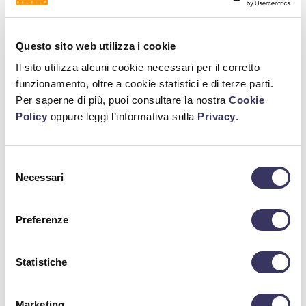
Richiedi informazioni
Questo sito web utilizza i cookie
Vai allo Shop Online
Il sito utilizza alcuni cookie necessari per il corretto
funzionamento, oltre a cookie statistici e di terze parti.
Per saperne di più, puoi consultare la nostra
Cookie
Policy
oppure leggi l’informativa sulla
Privacy
.
Ricerca
Selezione
Necessari
del
Cerca
consenso
Preferenze
Ultime notizie
Statistiche
16.07.2026
Natale 2026: la Magnum da 1 litro di birra diventa
Marketing