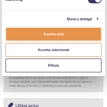
personalizzabile
Da anni Target 2000 affianca i propri clienti nello sviluppo di progetti
a marchio, creando referenze personalizzate pensate per
valorizzare ogni assortimento. Per il Natale 2026 questa possibilità
si estende anche al formato Magnum da 1 litro, disponibile con
Mostra dettagli
grafica personalizzata sulla bottiglia...
25.06.2026
Accetta tutti
Il Natale arriva in estate: le proposte Amarcord per le
Feste
Chi lavora nella distribuzione lo sa meglio di chiunque altro, il
Natale non arriva a dicembre, arriva in estate, costruendo le scelte
Accetta selezionati
giuste che possono fare la differenza a scaffale. Quest'anno Birra
Amarcord si presenta con due proposte pensate per le feste...
20.05.2026
Rifiuta
Lucilla si rinnova: nuovo look, stessa identità
Birra Lucilla è sulle tavole italiane dal 2008, quasi vent'anni in cui
ha guadagnato il suo posto sulle tavole degli italiani. Oggi si
rinnova nel look, con nuove etichette che lavorano sul colore in
modo deciso e hanno un lettering ancora più presente...
Ultimi arrivi