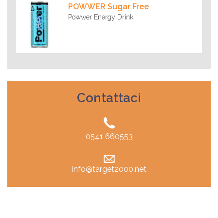
POWWER Sugar Free
Powwer Energy Drink
Contattaci
0541 660553
info@target2000.net