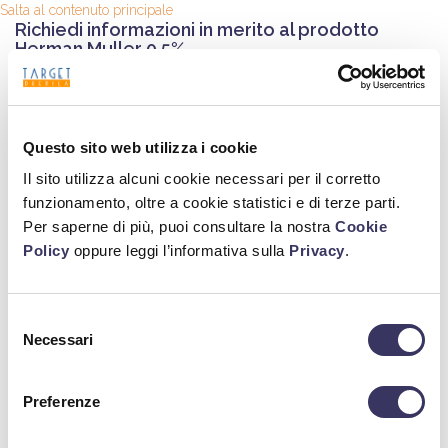
Salta al contenuto principale
Richiedi informazioni in merito al prodotto
Herman Muller 0,5%
Nome
*
Cognome
*
Questo sito web utilizza i cookie
Il sito utilizza alcuni cookie necessari per il corretto
Telefono
funzionamento, oltre a cookie statistici e di terze parti.
Per saperne di più, puoi consultare la nostra
Cookie
Policy
oppure leggi l’informativa sulla
Privacy
.
E-mail
*
Selezione
Messaggio
*
Necessari
del
consenso
Preferenze